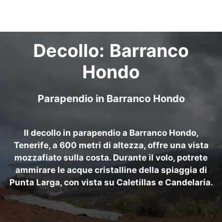
Vai
al
contenuto
Decollo:
Barranco
Hondo
Parapendio in
Barranco Hondo
Il decollo in parapendio a Barranco Hondo,
Tenerife, a 600 metri di altezza, offre una vista
mozzafiato sulla costa. Durante il volo, potrete
ammirare le acque cristalline della spiaggia di
Punta Larga, con vista su Caletillas e Candelaria.
Per vedere l'attività, il prezzo e ulteriori