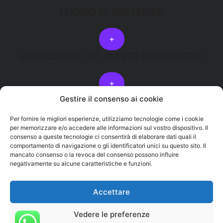
LUOGO DI PARTENZA
+
UBICAZIONE DEL PUNTO D'INCONTRO
+
Gestire il consenso ai cookie
Per fornire le migliori esperienze, utilizziamo tecnologie come i cookie
PRENOTA ORA
BIGLIETTO REGALO
per memorizzare e/o accedere alle informazioni sul vostro dispositivo. Il
consenso a queste tecnologie ci consentirà di elaborare dati quali il
comportamento di navigazione o gli identificatori unici su questo sito. Il
Torna ai decolli in parapendio a tenerife
Russian
mancato consenso o la revoca del consenso possono influire
negativamente su alcune caratteristiche e funzioni.
English
French
Accettare
Copyright © Copyright © Copyright
www.ggaparapente.com
German
| ggaparapente@gmail.com |
+34 628346948
|
termini e
Vedere le preferenze
condizioni
|
Numero di registrazione in Turismo attivo: TA-
Spanish