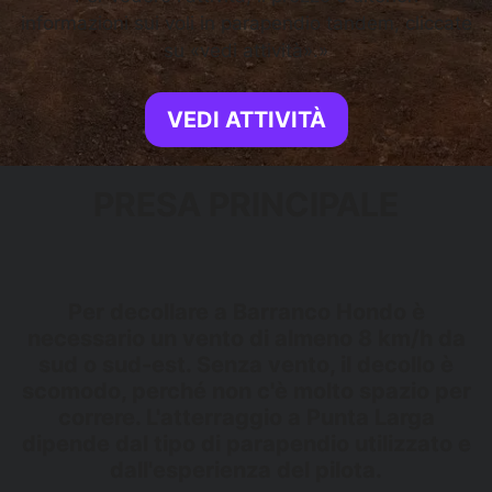
informazioni sui voli in parapendio tandem, cliccate
su «vedi attività».»
VEDI ATTIVITÀ
PRESA PRINCIPALE
Per decollare a Barranco Hondo è
necessario un vento di almeno 8 km/h da
sud o sud-est. Senza vento, il decollo è
scomodo, perché non c'è molto spazio per
correre. L'atterraggio a Punta Larga
dipende dal tipo di parapendio utilizzato e
dall'esperienza del pilota.