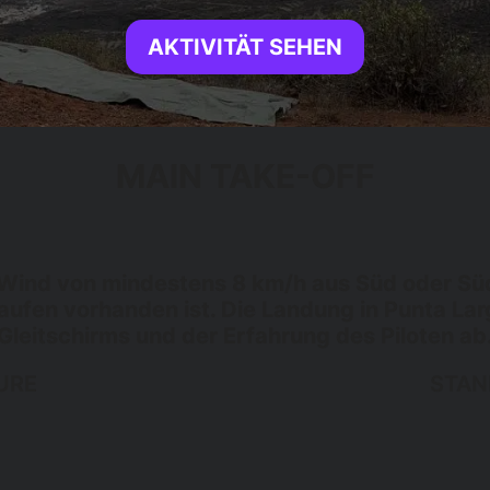
AKTIVITÄT SEHEN
MAIN TAKE-OFF
 Wind von mindestens 8 km/h aus Süd oder Südo
Laufen vorhanden ist. Die Landung in Punta La
Gleitschirms und der Erfahrung des Piloten ab
URE
STAN