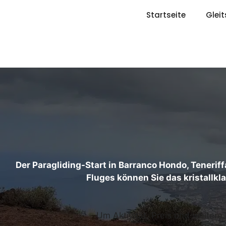
Zum
Startseite
Gleit
Inhalt
springen
Der Paragliding-Start in Barranco Hondo, Teneri
Fluges können Sie das kristallkl
Um Aktivität, Preis und weitere