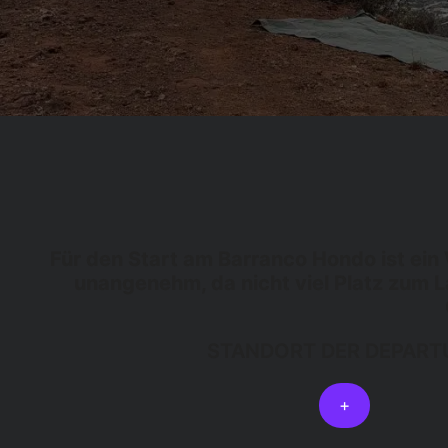
Für den Start am Barranco Hondo ist ein
unangenehm, da nicht viel Platz zum 
STANDORT DER DEPART
+