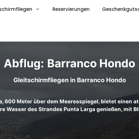
schirmfliegen
Reservierungen
Geschenkguts
Abflug:
Barranco Hondo
Gleitschirmfliegen in
Barranco Hondo
ffa, 600 Meter über dem Meeresspiegel, bietet einen 
are Wasser des Strandes Punta Larga genießen, mit Bli
 Informationen über Tandem-Gleitschirmflüge zu sehen, kl