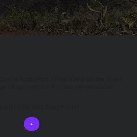
st erforderlich. Ohne Wind ist der Start
rga hängt von der Art des verwendeten
.
DORT DES MEETING POINT
+