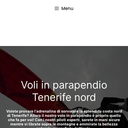
Vai
Menu
al
contenuto
Voli in parapendio
Tenerife nord
Volete provare l'adrenalina di sorvolare la splendida costa nord
di Tenerife? Allora il nostro volo in parapendio è proprio quello
che fa per voi! Con i nostri piloti esperti, sarete in mani sicure
mentre vi librate sopra le montagne e ammirate la bellezza