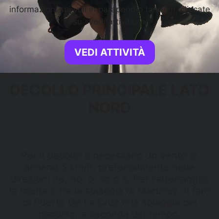
informazioni sui voli in parapendio tandem, cliccate
su «vedi attività».»
VEDI ATTIVITÀ
DECOLLO PRINCIPALE LATO
NORD
Per il decollo è necessario un vento di
almeno 5 km/h, preferibilmente nelle
direzioni ne, no, o, so o s. Per l'atterraggio,
la scelta è tra la spiaggia di Martinez, il faro
di Puerto De La Cruz o la spiaggia del
giardino, a seconda del tempo.