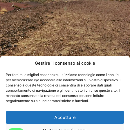
Gestire il consenso ai cookie
decollo dal teide lato sud
Per fornire le migliori esperienze, utilizziamo tecnologie come i cookie
PRENOTA ORA
BIGLIETTO REGALO
per memorizzare e/o accedere alle informazioni sul vostro dispositivo. Il
consenso a queste tecnologie ci consentirà di elaborare dati quali il
comportamento di navigazione o gli identificatori unici su questo sito. Il
Torna ai decolli in parapendio a tenerife
Russian
mancato consenso o la revoca del consenso possono influire
negativamente su alcune caratteristiche e funzioni.
English
French
Accettare
Copyright © Copyright © Copyright
www.ggaparapente.com
German
| ggaparapente@gmail.com |
+34 628346948
|
termini e