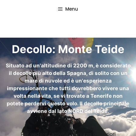
Vai
Menu
al
contenuto
Decollo: Monte Teide
Situato ad un'altitudine di 2200 m, è considerato
il decollo più alto della Spagna, di solito con un
mare di nuvole ed è un'esperienza
impressionante che tutti dovrebbero vivere una
volta nella vita, se vi trovate a Tenerife non
potete perdervi questo volo. Il decollo principale
avviene dal lato NORD del Teide.
Per vedere l'attività, il prezzo e ulteriori