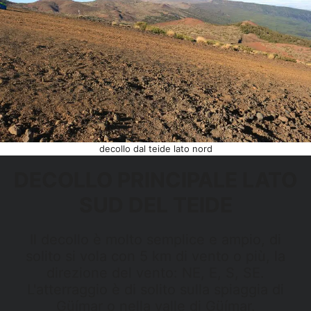
decollo dal teide lato nord
DECOLLO PRINCIPALE LATO
SUD DEL TEIDE
Il decollo è molto semplice e ampio, di
solito si vola con 5 km di vento o più, la
direzione del vento: NE, E, S, SE.
L'atterraggio è di solito sulla spiaggia di
Güímar o nella valle di Güímar.