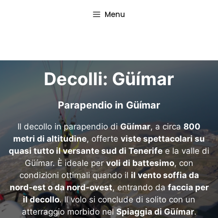
Vai
Menu
al
contenuto
Decolli: Güímar
Parapendio in
Güímar
Il decollo in parapendio di
Güímar
, a circa
800
metri di altitudine
, offerte
viste spettacolari su
quasi tutto il versante sud di Tenerife
e la valle di
Güímar. È ideale per
voli di battesimo
, con
condizioni ottimali quando il
il vento soffia da
nord-est o da nord-ovest
, entrando da
faccia per
il decollo
. Il volo si conclude di solito con un
atterraggio morbido nel
Spiaggia di Güímar
.