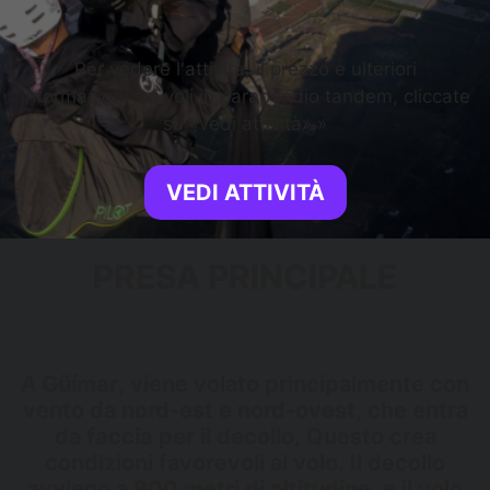
Per vedere l'attività, il prezzo e ulteriori
informazioni sui voli in parapendio tandem, cliccate
su «vedi attività».»
VEDI ATTIVITÀ
PRESA PRINCIPALE
A
Güímar
, viene volato principalmente con
vento da
nord-est e nord-ovest
, che entra
da
faccia per il decollo
, Questo crea
condizioni favorevoli al volo. Il decollo
avviene a
800 metri di altitudine
, e il volo