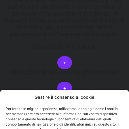
può essere sia
dinamico
come
termico
, a
seconda delle condizioni del giorno. Il
velocità ideale del vento
varia tra
0 km/h e
15 km/h o più
, a seconda del tipo di
parapendio e dell'esperienza del pilota.
LUOGO DI PARTENZA
+
UBICAZIONE DEL PUNTO D'INCONTRO
+
Gestire il consenso ai cookie
Per fornire le migliori esperienze, utilizziamo tecnologie come i cookie
PRENOTA ORA
BIGLIETTO REGALO
per memorizzare e/o accedere alle informazioni sul vostro dispositivo. Il
consenso a queste tecnologie ci consentirà di elaborare dati quali il
comportamento di navigazione o gli identificatori unici su questo sito. Il
Torna ai decolli in parapendio a tenerife