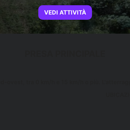
VEDI ATTIVITÀ
PRESA PRINCIPALE
d-ovest, tra 0 km/h e 15 km/h o più. L'atterragg
A
UBICAZ