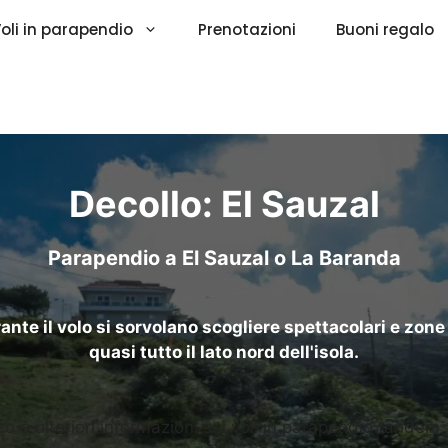
oli in parapendio
Prenotazioni
Buoni regalo
Decollo: El Sauzal
Parapendio a El Sauzal o La Baranda
 Durante il volo si sorvolano scogliere spettacolari e z
quasi tutto il lato nord dell'isola.
zzo e ulteriori informazioni sui voli in parapendio tandem,