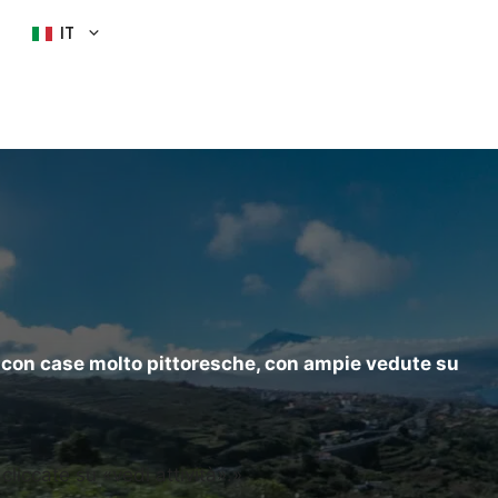
IT
one con case molto pittoresche, con ampie vedute su
 cliccate su «vedi attività».»