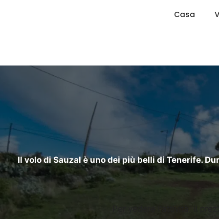
Vai
Casa
V
al
contenuto
Il volo di Sauzal è uno dei più belli di Tenerife.
Per vedere l'attività, il pre