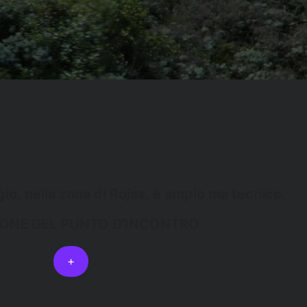
io, nella zona di Rojas, è ampio ma tecnico.
IONE DEL PUNTO D'INCONTRO
+