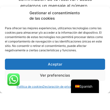
enviarnos un mensaje al número .
Gestionar el consentimiento
whatsapp
de las cookies
Realiza la transferencia bancaria a la
Para ofrecer las mejores experiencias, utilizamos tecnologías como las
siguiente cuenta :
cookies para almacenar y/o acceder a la información del dispositivo. El
consentimiento de estas tecnologías nos permitirá procesar datos como
TEN PARAPENTE, S.L.U.
el comportamiento de navegación o las identificaciones únicas en este
Italian
sitio. No consentir o retirar el consentimiento, puede afectar
Transferencia bancaria – BBVA
negativamente a ciertas características y funciones.
IBAN:
ES2501823282930201587390
Russian
English
Aceptar
French
Ver preferencias
German
Spanish
Política de cookies
Declaración de privacidad
Impressum