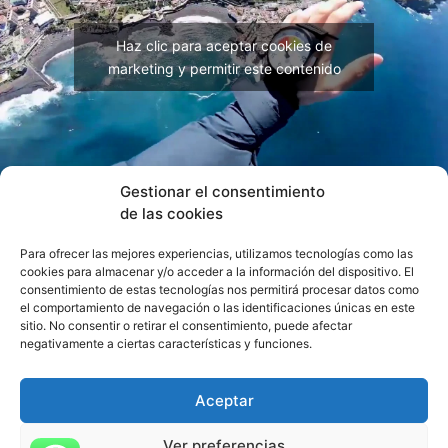
Haz clic para aceptar cookies de
marketing y permitir este contenido
Gestionar el consentimiento
Si tienes preguntas sobre el emocionante
de las cookies
mundo del vuelo en parapente en Tenerife,
estamos aquí para ayudarte. Visita nuestra
Para ofrecer las mejores experiencias, utilizamos tecnologías como las
sección de Preguntas Frecuentes
cookies para almacenar y/o acceder a la información del dispositivo. El
consentimiento de estas tecnologías nos permitirá procesar datos como
el comportamiento de navegación o las identificaciones únicas en este
ver más preguntas
Italian
sitio. No consentir o retirar el consentimiento, puede afectar
negativamente a ciertas características y funciones.
Russian
English
Aceptar
Copyright ©
www.ggaparapente.com |
French
ggaparapente@gmail.com |
+34 628346948
|
terminos y
Ver preferencias