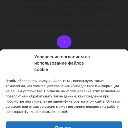
местными жителями. Обычно полеты
проходят при ветре 18 км и более с
направлением: N,NW,
МЕСТОПОЛОЖЕНИЕ ДЕПАРТУРА
+
РАСПОЛОЖЕНИЕ МЕСТА ВСТРЕЧИ
Управление согласием на
использование файлов
+
cookie
Чтобы обеспечить наилучший опыт, мы используем такие
технологии, как cookies, для хранения и/или доступа к информации
ЗАБРОНИРОВАТЬ
на вашем устройстве. Согласие на использование этих технологий
ПОДАРОЧНЫЙ БИЛЕТ
НОМЕР
позволит нам обрабатывать такие данные, как поведение при
просмотре или уникальные идентификаторы на этом сайте. Отказ от
согласия или отзыв согласия может негативно повлиять на работу
Вернуться к парапланерным взлетам на Тенерифе
некоторых функций и возможностей.
Italian
English
Принять