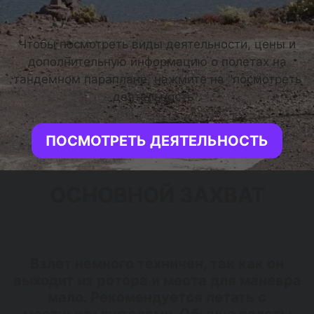
Чтобы посмотреть виды деятельности, цены и
дополнительную информацию о полетах на
тандемном параплане, нажмите на "посмотреть
деятельность".
ПОСМОТРЕТЬ ДЕЯТЕЛЬНОСТЬ
ОСНОВНОЙ ЗАХВАТ
Взлет немного техничен, так как он
выходит из ротора и места для маневра
мало. Рекомендуется летать с